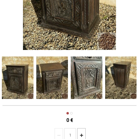
0
€
−
+