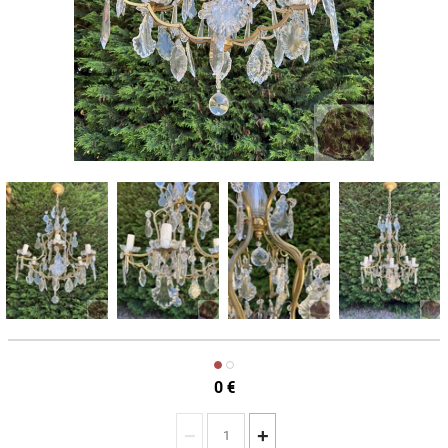
0
€
−
+