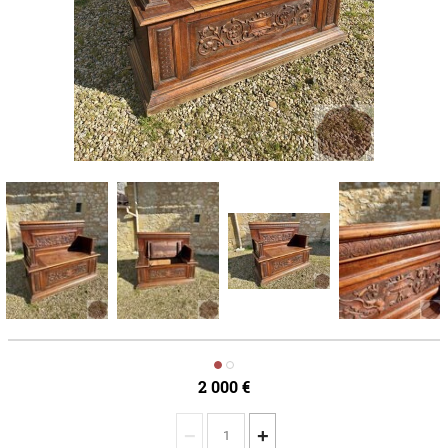
2 000
€
−
+