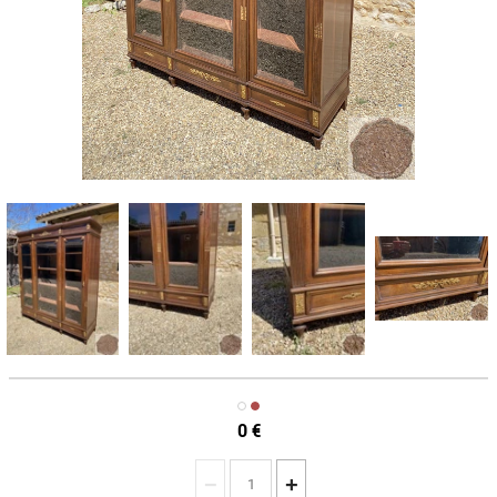
0
€
−
+