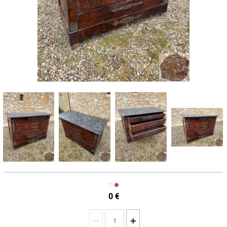
0
€
−
+