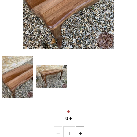
0
€
−
+