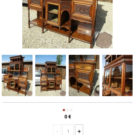
0
€
−
+